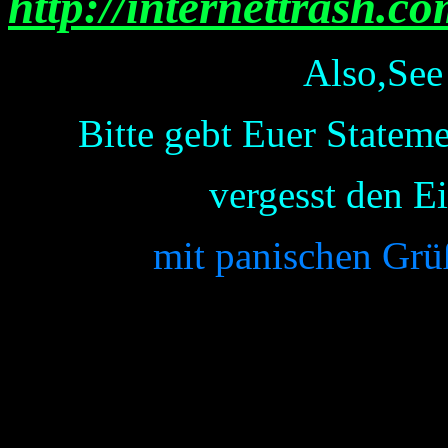
http://internettrash.c
Also,See 
Bitte gebt Euer Statem
vergesst den E
mit panischen Grü